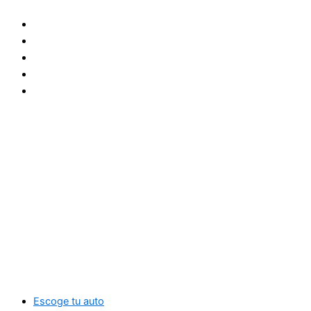
Ir
al
contenido
Escoge tu auto