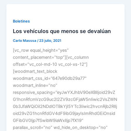
Boletines
Los vehículos que menos se devalúan
Carlo Masssa
/
23 julio, 2021
[vc_row equal_height=”yes”
content_placement=”top”][vc_column
offset=”vc_col-md-10 vc_col-xs-12″]
[woodmart_text_block
woodmart_css_id=”647e90db29a77″
woodmart_inline=”no”
responsive_spacing=”eyJwYXJhbV90eXBlIjoid29vZ
G1hcnRfcmVzcG9uc2l2ZV9zcGFjaW5nIiwic2VsZWN
0b3JfaWQiOiI2NDdlOTBkYjI5YTc3Iiwic2hvcnRjb2RlIj
oid29vZG1hcnRfdGV4dF9ibG9jayIsImRhdGEiOnsid
GFibGV0Ijp7fSwibW9iaWxlIjp7fX19″
parallax_scroll=”no” wd_hide_on_desktop=”no”