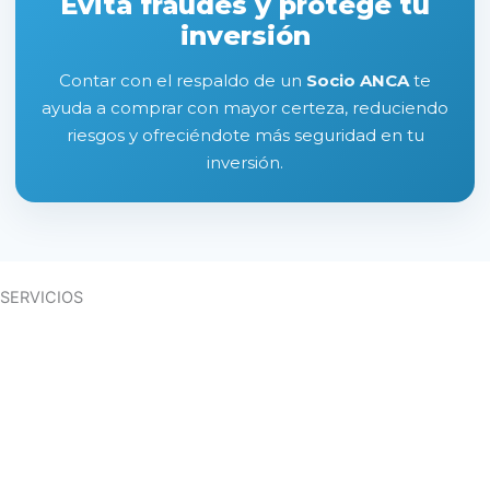
Evita fraudes y protege tu
inversión
Contar con el respaldo de un
Socio ANCA
te
ayuda a comprar con mayor certeza, reduciendo
riesgos y ofreciéndote más seguridad en tu
inversión.
SERVICIOS