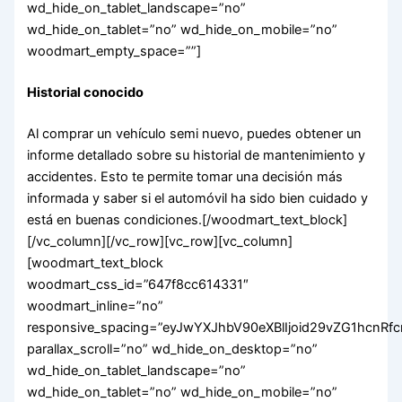
wd_hide_on_tablet_landscape=”no”
wd_hide_on_tablet=”no” wd_hide_on_mobile=”no”
woodmart_empty_space=””]
Historial conocido
Al comprar un vehículo semi nuevo, puedes obtener un
informe detallado sobre su historial de mantenimiento y
accidentes. Esto te permite tomar una decisión más
informada y saber si el automóvil ha sido bien cuidado y
está en buenas condiciones.[/woodmart_text_block]
[/vc_column][/vc_row][vc_row][vc_column]
[woodmart_text_block
woodmart_css_id=”647f8cc614331″
woodmart_inline=”no”
responsive_spacing=”eyJwYXJhbV90eXBlIjoid29vZG1hcnRf
parallax_scroll=”no” wd_hide_on_desktop=”no”
wd_hide_on_tablet_landscape=”no”
wd_hide_on_tablet=”no” wd_hide_on_mobile=”no”