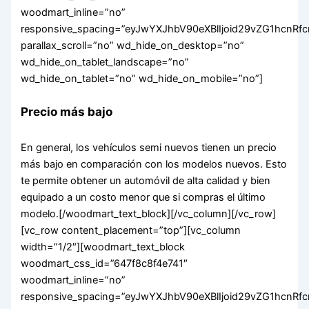
woodmart_inline=”no”
responsive_spacing=”eyJwYXJhbV90eXBlIjoid29vZG1hcnRf
parallax_scroll=”no” wd_hide_on_desktop=”no”
wd_hide_on_tablet_landscape=”no”
wd_hide_on_tablet=”no” wd_hide_on_mobile=”no”]
Precio más bajo
En general, los vehículos semi nuevos tienen un precio
más bajo en comparación con los modelos nuevos. Esto
te permite obtener un automóvil de alta calidad y bien
equipado a un costo menor que si compras el último
modelo.[/woodmart_text_block][/vc_column][/vc_row]
[vc_row content_placement=”top”][vc_column
width=”1/2″][woodmart_text_block
woodmart_css_id=”647f8c8f4e741″
woodmart_inline=”no”
responsive_spacing=”eyJwYXJhbV90eXBlIjoid29vZG1hcnRf