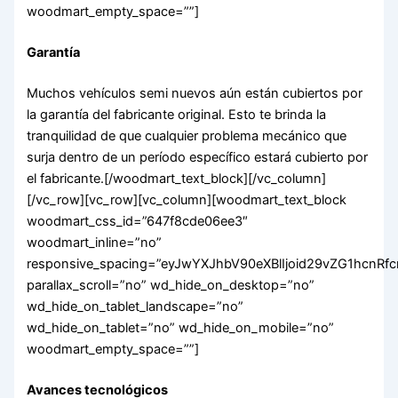
woodmart_empty_space=””]
Garantía
Muchos vehículos semi nuevos aún están cubiertos por
la garantía del fabricante original. Esto te brinda la
tranquilidad de que cualquier problema mecánico que
surja dentro de un período específico estará cubierto por
el fabricante.[/woodmart_text_block][/vc_column]
[/vc_row][vc_row][vc_column][woodmart_text_block
woodmart_css_id=”647f8cde06ee3″
woodmart_inline=”no”
responsive_spacing=”eyJwYXJhbV90eXBlIjoid29vZG1hcnR
parallax_scroll=”no” wd_hide_on_desktop=”no”
wd_hide_on_tablet_landscape=”no”
wd_hide_on_tablet=”no” wd_hide_on_mobile=”no”
woodmart_empty_space=””]
Avances tecnológicos