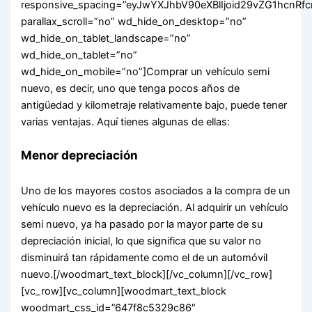
responsive_spacing=”eyJwYXJhbV90eXBlIjoid29vZG1hcnR
parallax_scroll=”no” wd_hide_on_desktop=”no”
wd_hide_on_tablet_landscape=”no”
wd_hide_on_tablet=”no”
wd_hide_on_mobile=”no”]Comprar un vehículo semi
nuevo, es decir, uno que tenga pocos años de
antigüedad y kilometraje relativamente bajo, puede tener
varias ventajas. Aquí tienes algunas de ellas:
Menor depreciación
Uno de los mayores costos asociados a la compra de un
vehículo nuevo es la depreciación. Al adquirir un vehículo
semi nuevo, ya ha pasado por la mayor parte de su
depreciación inicial, lo que significa que su valor no
disminuirá tan rápidamente como el de un automóvil
nuevo.[/woodmart_text_block][/vc_column][/vc_row]
[vc_row][vc_column][woodmart_text_block
woodmart_css_id=”647f8c5329c86″