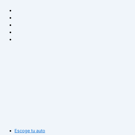
Ir
al
contenido
Escoge tu auto