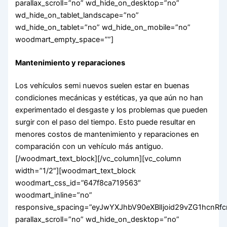
parallax_scroll=”no” wd_hide_on_desktop=”no”
wd_hide_on_tablet_landscape=”no”
wd_hide_on_tablet=”no” wd_hide_on_mobile=”no”
woodmart_empty_space=””]
Mantenimiento y reparaciones
Los vehículos semi nuevos suelen estar en buenas
condiciones mecánicas y estéticas, ya que aún no han
experimentado el desgaste y los problemas que pueden
surgir con el paso del tiempo. Esto puede resultar en
menores costos de mantenimiento y reparaciones en
comparación con un vehículo más antiguo.
[/woodmart_text_block][/vc_column][vc_column
width=”1/2″][woodmart_text_block
woodmart_css_id=”647f8ca719563″
woodmart_inline=”no”
responsive_spacing=”eyJwYXJhbV90eXBlIjoid29vZG1hcnR
parallax_scroll=”no” wd_hide_on_desktop=”no”