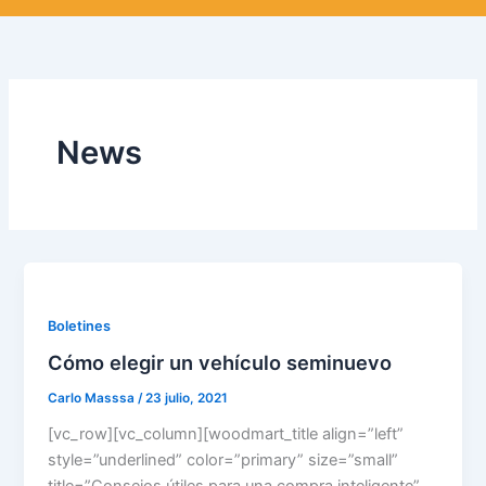
News
Boletines
Cómo elegir un vehículo seminuevo
Carlo Masssa
/
23 julio, 2021
[vc_row][vc_column][woodmart_title align=”left”
style=”underlined” color=”primary” size=”small”
title=”Consejos útiles para una compra inteligente”