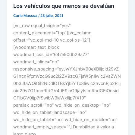
Los vehículos que menos se devalúan
Carlo Masssa
/
23 julio, 2021
[vc_row equal_height=”yes”
content_placement=”top”][vc_column
offset=”vc_col-md-10 vc_col-xs-12″]
[woodmart_text_block
woodmart_css_id=”647e90db29a77″
woodmart_inline=”no”
responsive_spacing=”eyJwYXJhbV90eXBlIjoid29vZ
G1hcnRfcmVzcG9uc2l2ZV9zcGFjaW5nIiwic2VsZWN
0b3JfaWQiOiI2NDdlOTBkYjI5YTc3Iiwic2hvcnRjb2RlIj
oid29vZG1hcnRfdGV4dF9ibG9jayIsImRhdGEiOnsid
GFibGV0Ijp7fSwibW9iaWxlIjp7fX19″
parallax_scroll=”no” wd_hide_on_desktop=”no”
wd_hide_on_tablet_landscape=”no”
wd_hide_on_tablet=”no” wd_hide_on_mobile=”no”
woodmart_empty_space=””] Durabilidad y valor a
largo plazo