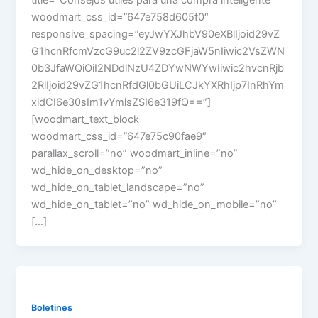
woodmart_css_id=”647e758d605f0″
responsive_spacing=”eyJwYXJhbV90eXBlIjoid29vZ
G1hcnRfcmVzcG9uc2l2ZV9zcGFjaW5nIiwic2VsZWN
0b3JfaWQiOiI2NDdlNzU4ZDYwNWYwIiwic2hvcnRjb
2RlIjoid29vZG1hcnRfdGl0bGUiLCJkYXRhIjp7InRhYm
xldCI6e30sIm1vYmlsZSI6e319fQ==”]
[woodmart_text_block
woodmart_css_id=”647e75c90fae9″
parallax_scroll=”no” woodmart_inline=”no”
wd_hide_on_desktop=”no”
wd_hide_on_tablet_landscape=”no”
wd_hide_on_tablet=”no” wd_hide_on_mobile=”no”
[…]
Boletines