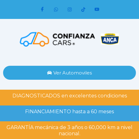
Ir
al
contenido
Ver Automoviles
DIAGNOSTICADOS en excelentes condiciones
FINANCIAMIENTO hasta a 60 meses
GARANTÍA mecánica de 3 años o 60,000 km a nivel
nacional.