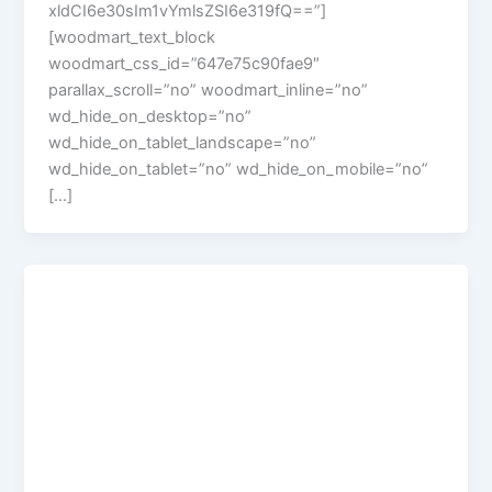
xldCI6e30sIm1vYmlsZSI6e319fQ==”]
[woodmart_text_block
woodmart_css_id=”647e75c90fae9″
parallax_scroll=”no” woodmart_inline=”no”
wd_hide_on_desktop=”no”
wd_hide_on_tablet_landscape=”no”
wd_hide_on_tablet=”no” wd_hide_on_mobile=”no”
[…]