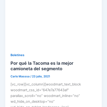
Boletines
Por qué la Tacoma es la mejor
camioneta del segmento
Carlo Masssa
/
23 julio, 2021
[vc_row][vc_column][woodmart_text_block
woodmart_css_id=”647e7a77643af”
parallax_scroll=”no” woodmart_inline=”no”
wd_hide_on_desktop=”no”