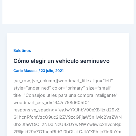
Boletines
Cómo elegir un vehículo seminuevo
Carlo Masssa
/
23 julio, 2021
[vc_row][vc_column][woodmart_title align=”left”
style=”underlined” color=”primary” size=”small”
title=”Consejos útiles para una compra inteligente”
woodmart_css_id=”647e758d605f0″
responsive_spacing=”eyJwYXJhbV90eXBlIjoid29vZ
G1hcnRfcmVzcG9uc2l2ZV9zcGFjaW5nIiwic2VsZWN
0b3JfaWQiOiI2NDdlNzU4ZDYwNWYwIiwic2hvcnRjb
2RlIjoid29vZG1hcnRfdGl0bGUiLCJkYXRhIjp7InRhYm