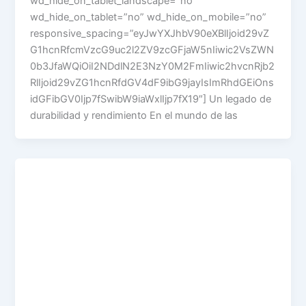
wd_hide_on_tablet_landscape=”no”
wd_hide_on_tablet=”no” wd_hide_on_mobile=”no”
responsive_spacing=”eyJwYXJhbV90eXBlIjoid29vZ
G1hcnRfcmVzcG9uc2l2ZV9zcGFjaW5nIiwic2VsZWN
0b3JfaWQiOiI2NDdlN2E3NzY0M2FmIiwic2hvcnRjb2
RlIjoid29vZG1hcnRfdGV4dF9ibG9jayIsImRhdGEiOns
idGFibGV0Ijp7fSwibW9iaWxlIjp7fX19″] Un legado de
durabilidad y rendimiento En el mundo de las