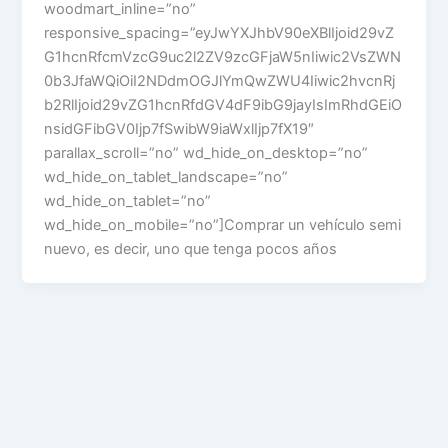
woodmart_inline=”no”
responsive_spacing=”eyJwYXJhbV90eXBlIjoid29vZ
G1hcnRfcmVzcG9uc2l2ZV9zcGFjaW5nIiwic2VsZWN
0b3JfaWQiOiI2NDdmOGJlYmQwZWU4Iiwic2hvcnRj
b2RlIjoid29vZG1hcnRfdGV4dF9ibG9jayIsImRhdGEiO
nsidGFibGV0Ijp7fSwibW9iaWxlIjp7fX19″
parallax_scroll=”no” wd_hide_on_desktop=”no”
wd_hide_on_tablet_landscape=”no”
wd_hide_on_tablet=”no”
wd_hide_on_mobile=”no”]Comprar un vehículo semi
nuevo, es decir, uno que tenga pocos años