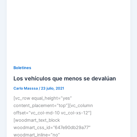
Boletines
Los vehículos que menos se devalúan
Carlo Masssa
/
23 julio, 2021
[vc_row equal_height=”yes”
content_placement=”top”][vc_column
offset=”vc_col-md-10 vc_col-xs-12″]
[woodmart_text_block
woodmart_css_id=”647e90db29a77″
woodmart_inline=”no”