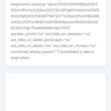
responsive_spacing=”eyJwYXJhbV90eXBlIjoid29vZ
G1hcnRfcmVzcG9uc2l2ZV9zcGFjaW5nIiwic2VsZWN
0b3JfaWQiOiI2NDdlOTBkYjI5YTc3Iiwic2hvcnRjb2RlIj
oid29vZG1hcnRfdGV4dF9ibG9jayIsImRhdGEiOnsid
GFibGV0Ijp7fSwibW9iaWxlIjp7fX19″
parallax_scroll=”no” wd_hide_on_desktop=”no”
wd_hide_on_tablet_landscape=”no”
wd_hide_on_tablet=”no” wd_hide_on_mobile=”no”
woodmart_empty_space=””] Durabilidad y valor a
largo plazo