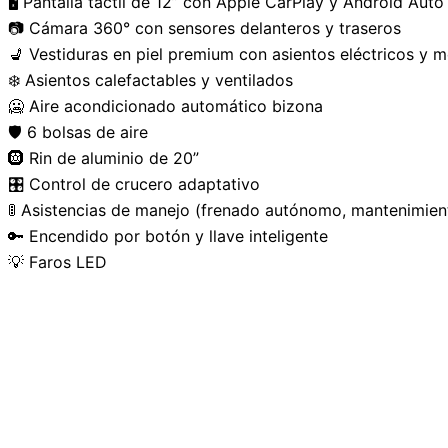
🖥️ Pantalla táctil de 12” con Apple CarPlay y Android Auto
📷 Cámara 360° con sensores delanteros y traseros
💺 Vestiduras en piel premium con asientos eléctricos y 
❄️ Asientos calefactables y ventilados
🥶 Aire acondicionado automático bizona
🛡️ 6 bolsas de aire
🛞 Rin de aluminio de 20”
🎛️ Control de crucero adaptativo
🚦 Asistencias de manejo (frenado autónomo, mantenimient
🔑 Encendido por botón y llave inteligente
💡 Faros LED