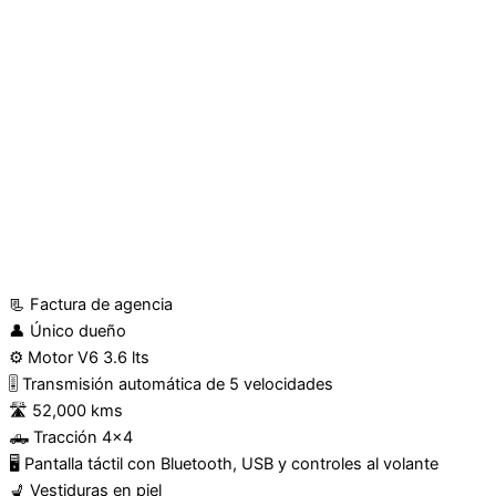
📃 Factura de agencia
👤 Único dueño
⚙️ Motor V6 3.6 lts
🎚️ Transmisión automática de 5 velocidades
🛣️ 52,000 kms
🛻 Tracción 4×4
🖥️ Pantalla táctil con Bluetooth, USB y controles al volante
💺 Vestiduras en piel