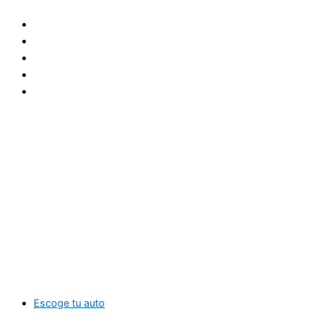
Ir
al
contenido
Escoge tu auto