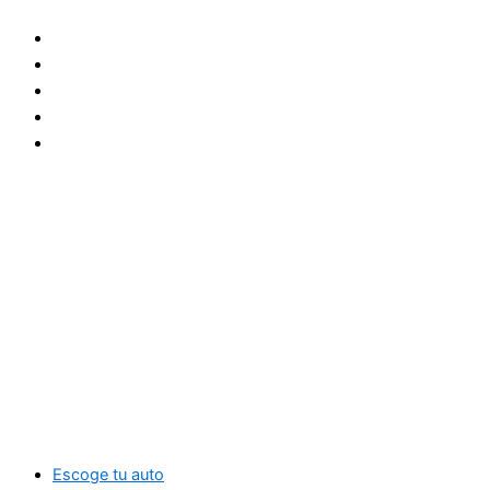
Ir
al
contenido
Escoge tu auto