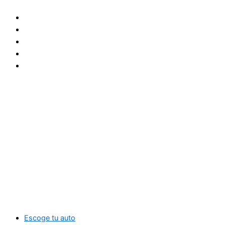
Ir
al
contenido
Escoge tu auto