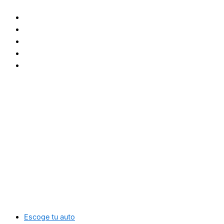
Ir
al
contenido
Escoge tu auto